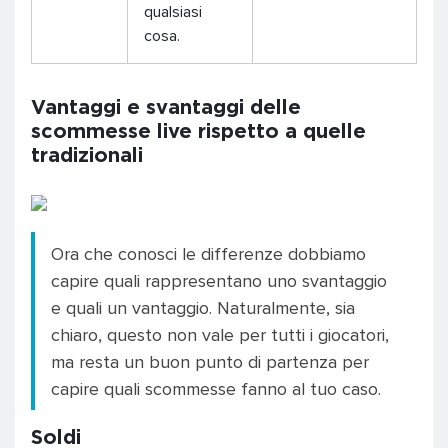
qualsiasi
cosa.
Vantaggi e svantaggi delle
scommesse live rispetto a quelle
tradizionali
Ora che conosci le differenze dobbiamo
capire quali rappresentano uno svantaggio
e quali un vantaggio. Naturalmente, sia
chiaro, questo non vale per tutti i giocatori,
ma resta un buon punto di partenza per
capire quali scommesse fanno al tuo caso.
Soldi