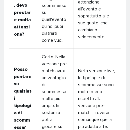
attenzione
, devo
scommesso
all'evento e
prestar
su
soprattutto alle
quell'evento
e molta
sue quote, che
quindi puoi
attenzi
cambiano
distrarti
one?
velocemente .
come vuoi.
Certo. Nella
versione pre-
Posso
match avrai
Nella versione live,
puntare
un ventaglio
le tipologie di
su
di
scommesse sono
qualsias
scommessa
molte meno
i
molto più
rispetto alla
tipologi
ampio. In
versione pre-
sostanza
match. Troverai
a di
potrai
comunque quella
scomm
giocare su
più adatta a te.
essa?