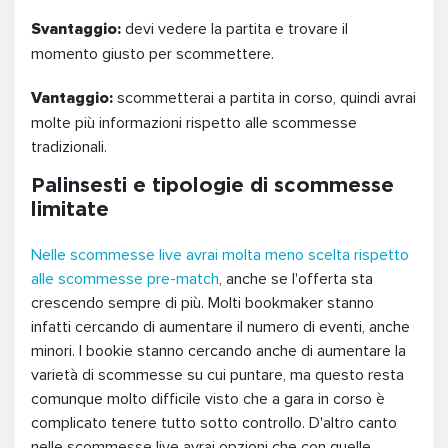
Svantaggio:
devi vedere la partita e trovare il
momento giusto per scommettere.
Vantaggio:
scommetterai a partita in corso, quindi avrai
molte più informazioni rispetto alle scommesse
tradizionali.
Palinsesti e tipologie di scommesse
limitate
Nelle scommesse live avrai molta meno scelta rispetto
alle scommesse pre-match
, anche se l'offerta sta
crescendo sempre di più. Molti bookmaker stanno
infatti cercando di aumentare il numero di eventi, anche
minori. I bookie stanno cercando anche di aumentare la
varietà di scommesse su cui puntare, ma questo resta
comunque molto difficile visto che a gara in corso è
complicato tenere tutto sotto controllo. D'altro canto
nelle scommesse live avrai opzioni che con quelle