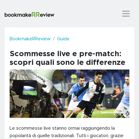
BookmakeRReview
Guide
Scommesse live e pre-match:
scopri quali sono le differenze
Le scommesse live stanno ormai raggiungendo la
popolarità di quelle tradizionali. Tutti i giocatori, grazie