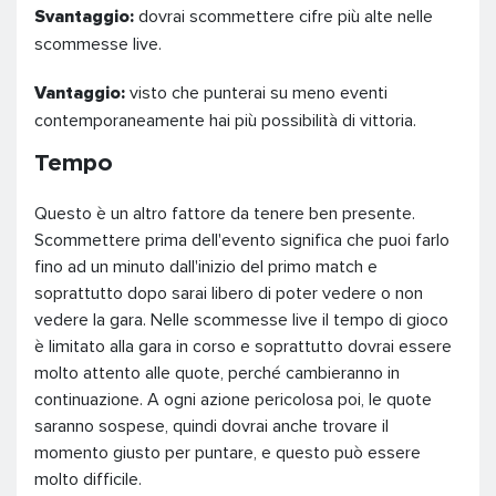
Svantaggio:
dovrai scommettere cifre più alte nelle
scommesse live.
Vantaggio:
visto che punterai su meno eventi
contemporaneamente hai più possibilità di vittoria.
Tempo
Questo è un altro fattore da tenere ben presente.
Scommettere prima dell'evento significa che puoi farlo
fino ad un minuto dall'inizio del primo match e
soprattutto dopo sarai libero di poter vedere o non
vedere la gara. Nelle scommesse live il tempo di gioco
è limitato alla gara in corso e soprattutto dovrai essere
molto attento alle quote, perché cambieranno in
continuazione. A ogni azione pericolosa poi, le quote
saranno sospese, quindi dovrai anche trovare il
momento giusto per puntare, e questo può essere
molto difficile.